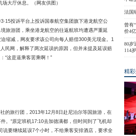
机场大厅休息。（网友供图）
法国
3·15投诉平台上投诉国泰航空集团旗下港龙航空公
曾有
出境旅游团，乘坐港龙航空的往返航班均遭遇严重延
价4
迫缩减，网友要求该公司向每人赔偿300美元现金。1
80
复人民网，解释了两次延误的原因，但并未提及延误赔
11
：“这是逼乘客罢乘啊！”
精彩
的旅行团，2013年12月8日赴尼泊尔等国旅游，在
件。“原定班机17:10去加德满都，但时间到了飞机却
司说要继续延误7个小时，不给乘客安排酒店，要求全