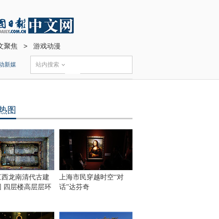
文聚焦
>
游戏动漫
动新媒
站内搜索
热图
江西龙南清代古建
上海市民穿越时空“对
围 四层楼高层层环
话”达芬奇