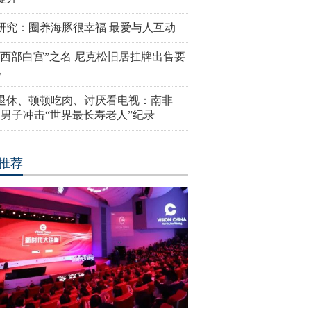
研究：圈养海豚很幸福 最爱与人互动
“西部白宫”之名 尼克松旧居挂牌出售要
亿
岁退休、顿顿吃肉、讨厌看电视：南非
4岁男子冲击“世界最长寿老人”纪录
推荐