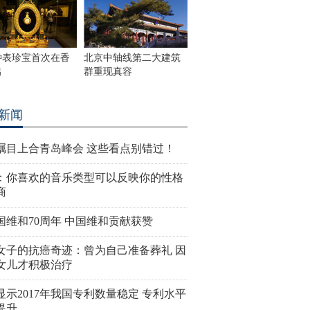
钟表珍宝首次在香
北京中轴线第二大建筑
出
群重现真容
新闻
瞩目上合青岛峰会 这些看点别错过！
：你喜欢的音乐类型可以反映你的性格
商
国维和70周年 中国维和贡献获赞
女子的抗癌奇迹：曾为自己准备葬礼 因
女儿才积极治疗
显示2017年我国专利数量稳定 专利水平
提升