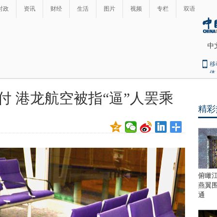
时政
资讯
财经
生活
图片
视频
专栏
双语
中
移
体
付 港龙航空被指“逼”人罢乘
精彩
俯瞰
燕翼
通