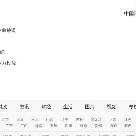
中国
建
生命通道
良好
运力投放
时政
资讯
财经
生活
图片
视频
专
北京
天津
河北
山西
辽宁
吉林
黑龙江
上海
江苏
广东
广西
海南
重庆
四川
云南
贵州
西藏
陕西