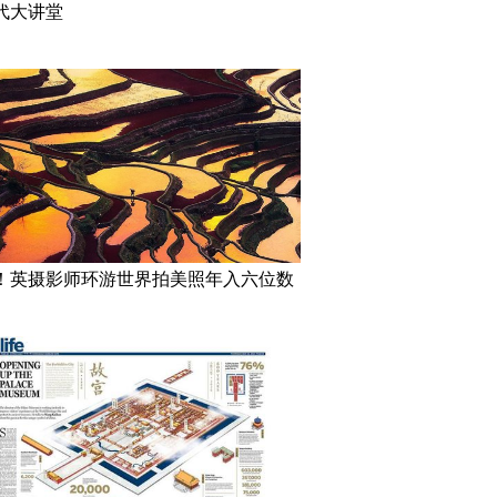
代大讲堂
！英摄影师环游世界拍美照年入六位数