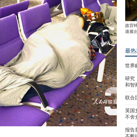
故宫
港展
最热
世界
研究
和智
联合
英国
不舍
报告
不断