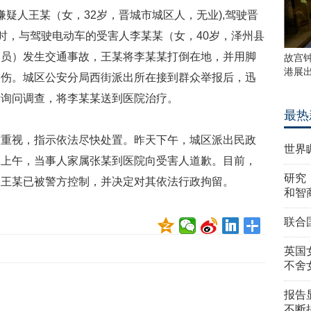
法嫌疑人王某（女，32岁，晋城市城区人，无业),驾驶晋
近时，与驾驶电动车的受害人李某某（女，40岁，泽州县
售员）发生交通事故，王某将李某某打倒在地，并用脚
故宫
港展
受伤。城区公安分局西街派出所在接到群众举报后，迅
所询问调查，将李某某送到医院治疗。
最热
度重视，指示依法尽快处置。昨天下午，城区派出民政
世界
天上午，当事人家属张某到医院向受害人道歉。目前，
研究
人王某已被警方控制，并决定对其依法行政拘留。
和智
联合
英国
不舍
报告
不断