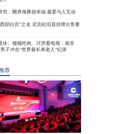
研究：圈养海豚很幸福 最爱与人互动
“西部白宫”之名 尼克松旧居挂牌出售要
亿
岁退休、顿顿吃肉、讨厌看电视：南非
4岁男子冲击“世界最长寿老人”纪录
推荐