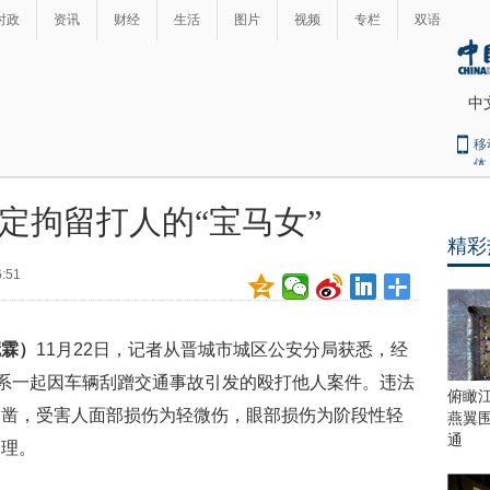
时政
资讯
财经
生活
图片
视频
专栏
双语
中
移
体
定拘留打人的“宝马女”
精彩
6:51
冠霖）
11月22日，记者从晋城市城区公安分局获悉，经
”系一起因车辆刮蹭交通事故引发的殴打他人案件。违法
俯瞰
确凿，受害人面部损伤为轻微伤，眼部损伤为阶段性轻
燕翼
通
处理。