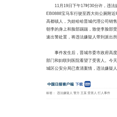
11月19日下午17时30分许，违
EB0888宝马车行驶至西大街公厕附
高都镇人，为娃哈哈晋城代理公司销
朝李的身上和脸部踢踹，致使李脸部
速出警处置，将违法嫌疑人带到派出
事件发生后，晋城市委市政府高
部门和妇联到医院看望了受害人。今
城区公安分局已查清案情，违法嫌疑
标签：
违法嫌疑人
警方
王某
受害人
打人事件