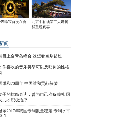
钟表珍宝首次在香
北京中轴线第二大建筑
出
群重现真容
新闻
瞩目上合青岛峰会 这些看点别错过！
：你喜欢的音乐类型可以反映你的性格
商
国维和70周年 中国维和贡献获赞
女子的抗癌奇迹：曾为自己准备葬礼 因
女儿才积极治疗
显示2017年我国专利数量稳定 专利水平
提升