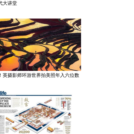
代大讲堂
！英摄影师环游世界拍美照年入六位数