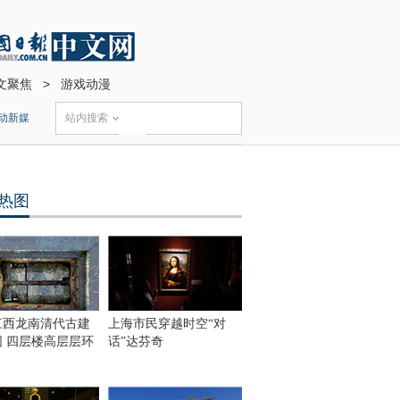
文聚焦
>
游戏动漫
动新媒
站内搜索
热图
江西龙南清代古建
上海市民穿越时空“对
围 四层楼高层层环
话”达芬奇