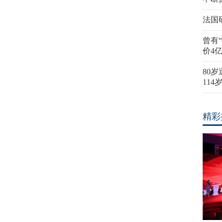
法国
曾有
价4
80
11
精彩