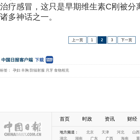
治疗感冒，这只是早期维生素C刚被分
诸多神话之一。
上一页
1
2
3
下一页
标签：
孕妇
丰胸
防辐射服
月牙
食物相克
首页
时政
资讯
财经
地方频道：
北京
天津
河北
山西
湖北
湖南
广东
广西
海南
重