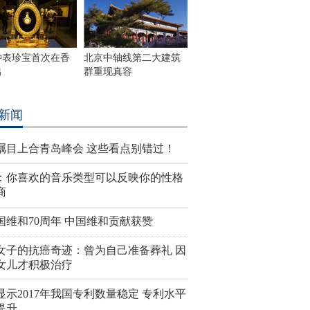
钟表珍宝首次在香
北京中轴线第二大建筑
出
群重现真容
新闻
瞩目上合青岛峰会 这些看点别错过！
：你喜欢的音乐类型可以反映你的性格
商
国维和70周年 中国维和贡献获赞
女子的抗癌奇迹：曾为自己准备葬礼 因
女儿才积极治疗
显示2017年我国专利数量稳定 专利水平
提升