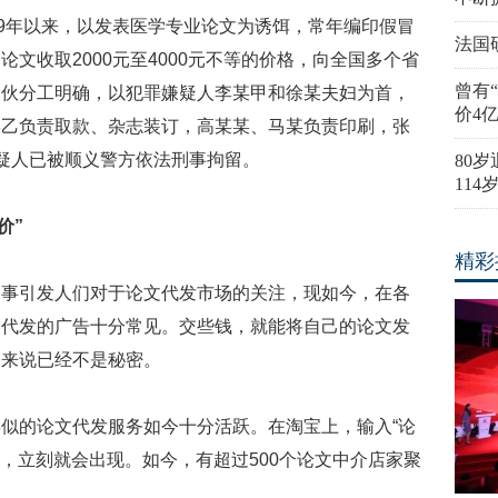
09年以来，以发表医学专业论文为诱饵，常年编印假冒
法国
文收取2000元至4000元不等的价格，向全国多个省
曾有
团伙分工明确，以犯罪嫌疑人李某甲和徐某夫妇为首，
价4
某乙负责取款、杂志装订，高某某、马某负责印刷，张
疑人已被顺义警方依法刑事拘留。
80
11
价”
精彩
一事引发人们对于论文代发市场的关注，现如今，在各
文代发的广告十分常见。交些钱，就能将自己的论文发
们来说已经不是秘密。
似的论文代发服务如今十分活跃。在淘宝上，输入“论
汇，立刻就会出现。如今，有超过500个论文中介店家聚