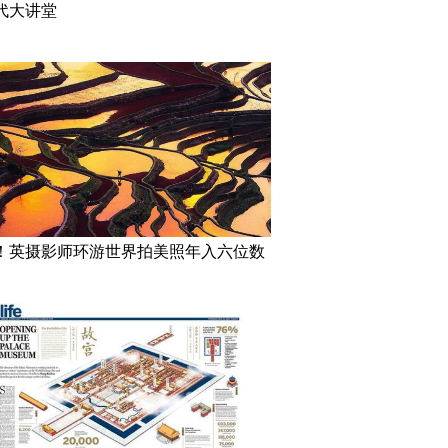
代大讲堂
！英摄影师环游世界拍美照年入六位数