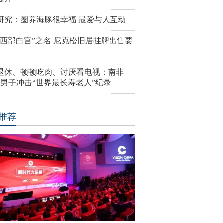
研究：圈养海豚很幸福 最爱与人互动
“西部白宫”之名 尼克松旧居挂牌出售要
亿
岁退休、顿顿吃肉、讨厌看电视：南非
4岁男子冲击“世界最长寿老人”纪录
推荐