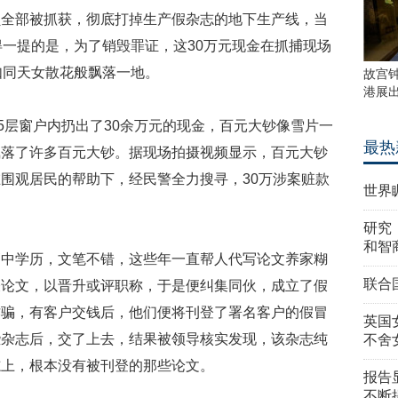
员全部被抓获，彻底打掉生产假杂志的地下生产线，当
得一提的是，为了销毁罪证，这30万元现金在抓捕现场
如同天女散花般飘落一地。
故宫
港展
15层窗户内扔出了30余万元的现金，百元大钞像雪片一
最热
飘落了许多百元大钞。据现场拍摄视频显示，百元大钞
围观居民的帮助下，经民警全力搜寻，30万涉案赃款
世界
研究
和智
高中学历，文笔不错，这些年一直帮人代写论文养家糊
联合
表论文，以晋升或评职称，于是便纠集同伙，成立了假
诈骗，有客户交钱后，他们便将刊登了署名客户的假冒
英国
些杂志后，交了上去，结果被领导核实发现，该杂志纯
不舍
志上，根本没有被刊登的那些论文。
报告
不断