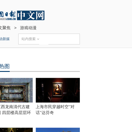
文聚焦
>
游戏动漫
动新媒
站内搜索
热图
江西龙南清代古建
上海市民穿越时空“对
围 四层楼高层层环
话”达芬奇