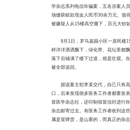
学杂志系列电信诈骗案，五名涉案人
场缴获赃款现金人民币30余万元。值
被嫌疑人从15楼高空撒下，百元大钞
9月1日，罗马嘉园小区一居民楼
样洋洋洒洒飘下，绿化带、花坛里都
落下后铺满了楼下过道，很是壮观。在
被全部追回。
据该案主犯李某交代，自己只有
口，后来发现很多医务工作者都要发
冒医学杂志社，还印制假冒信封进行
杂志邮寄过去。有医务工作者收到这
属是冒牌货，是山寨的，而真正的杂