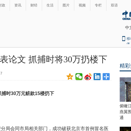
时政
资讯
财经
生活
图片
视频
专栏
双语
中
移
体
表论文 抓捕时将30万扔楼下
精彩
47
捕时30万元赃款15楼扔下
俯瞰
燕翼
通
公安分局会同市局相关部门，成功破获北京市首例冒名医