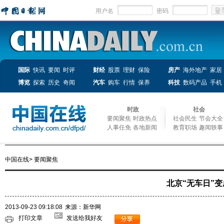
用户名
密码
国际
快讯
要闻
时评
财经
股票
理财
保险
房产
海外地产
家居
博览
探索
历史
奇闻
汽车
购车
行情
保养
科技
数码产品
手机
时政
社会
要闻聚焦
时政热点
社会民生
节会大全
人事任免
各地新闻
教育职场
趣闻轶事
中国在线
>
要闻聚焦
北京“无车日”
2013-09-23 09:18:08
来源：新华网
打印文章
发送给我好友