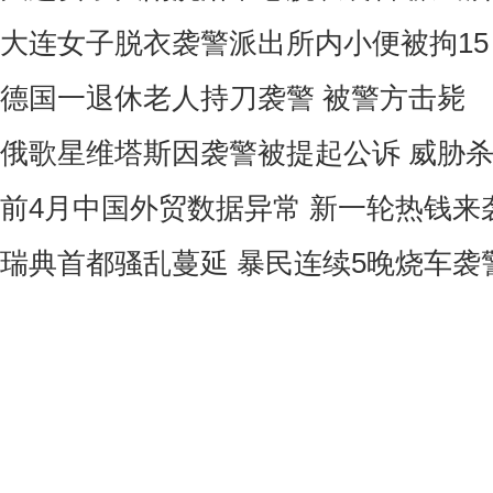
大连女子脱衣袭警派出所内小便被拘1
德国一退休老人持刀袭警 被警方击毙
俄歌星维塔斯因袭警被提起公诉 威胁
前4月中国外贸数据异常 新一轮热钱来
瑞典首都骚乱蔓延 暴民连续5晚烧车袭