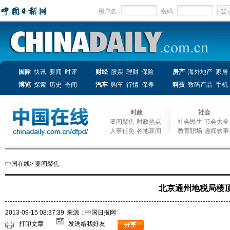
用户名
密码
国际
快讯
要闻
时评
财经
股票
理财
保险
房产
海外地产
家居
博览
探索
历史
奇闻
汽车
购车
行情
保养
科技
数码产品
手机
时政
社会
要闻聚焦
时政热点
社会民生
节会大全
人事任免
各地新闻
教育职场
趣闻轶事
中国在线
>
要闻聚焦
北京通州地税局楼顶
2013-09-15 08:37:39
来源：中国日报网
打印文章
发送给我好友