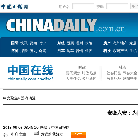
用户名
密码
国际
快讯
要闻
时评
财经
股票
理财
保险
房产
海外地产
家居
博览
探索
历史
奇闻
汽车
购车
行情
保养
科技
数码产品
手机
时政
社会
要闻聚焦
时政热点
社会民生
节会大全
人事任免
各地新闻
教育职场
趣闻轶事
中文聚焦
>
游戏动漫
安徽六安：为
2013-09-08 08:45:10
来源：中国日报网
打印文章
发送给我好友