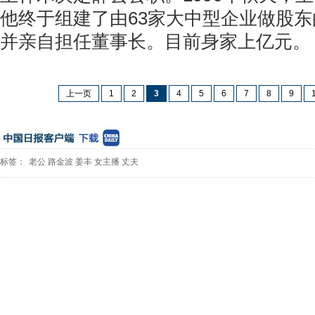
他终于组建了由63家大中型企业做股
并亲自担任董事长。目前身家上亿元。
上一页
1
2
3
4
5
6
7
8
9
标签：
老公
路金波
姜丰
女主播
丈夫