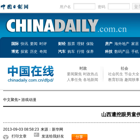
用户名
密码
国际
快讯
要闻
时评
财经
股票
理财
保险
房产
海外地产
家居
博览
探索
历史
奇闻
汽车
购车
行情
保养
科技
数码产品
手机
时政
社会
要闻聚焦
时政热点
社会民生
节会大全
人事任免
各地新闻
教育职场
趣闻轶事
中文聚焦
>
游戏动漫
山西遭挖眼男童伤
2013-09-03 08:58:23
来源：新华网
打印文章
发送给我好友