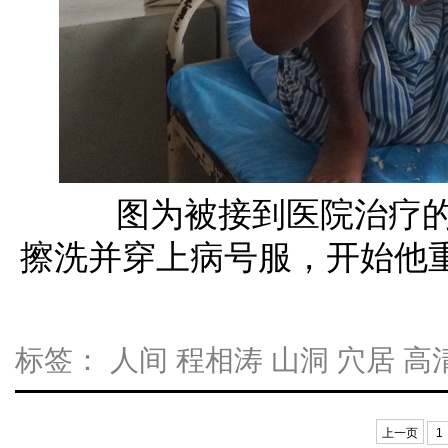
图为被接到医院治疗的
擦洗并穿上病号服，开始他重
标签：
人间
程相涛
山洞
穴居
高
上一页
1