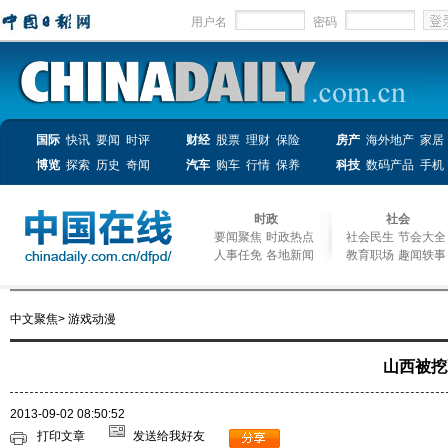
用户名
密码
国际
快讯
要闻
时评
财经
股票
理财
保险
房产
海外地产
家居
博览
探索
历史
奇闻
汽车
购车
行情
保养
科技
数码产品
手机
时政
社会
要闻聚焦
时政热点
社会民生
节会大全
人事任免
各地新闻
教育职场
趣闻轶事
中文聚焦
>
游戏动漫
山西被挖
2013-09-02 08:50:52
打印文章
发送给我好友