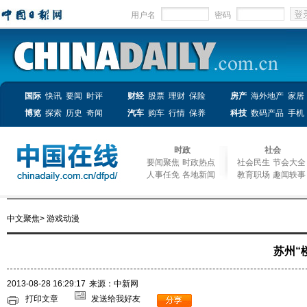
用户名
密码
国际
快讯
要闻
时评
财经
股票
理财
保险
房产
海外地产
家居
博览
探索
历史
奇闻
汽车
购车
行情
保养
科技
数码产品
手机
时政
社会
要闻聚焦
时政热点
社会民生
节会大全
人事任免
各地新闻
教育职场
趣闻轶事
中文聚焦
>
游戏动漫
苏州“
2013-08-28 16:29:17
来源：中新网
打印文章
发送给我好友