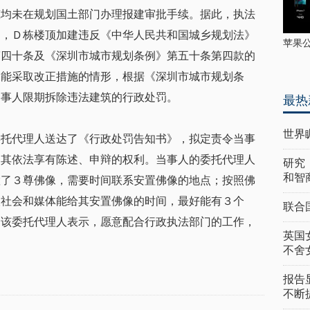
筑均未在规划国土部门办理报建审批手续。据此，执法
为，Ｄ栋楼顶加建违反《中华人民共和国城乡规划法》
苹果
第四十条及《深圳市城市规划条例》第五十条第四款的
不能采取改正措施的情形，根据《深圳市城市规划条
当事人限期拆除违法建筑的行政处罚。
最热
世界
委托代理人送达了《行政处罚告知书》，拟定责令当事
知其依法享有陈述、申辩的权利。当事人的委托代理人
研究
和智
置了３尊佛像，需要时间联系安置佛像的地点；按照佛
望社会和媒体能给其安置佛像的时间，最好能有３个
联合
。该委托代理人表示，愿意配合行政执法部门的工作，
英国
不舍
报告
不断