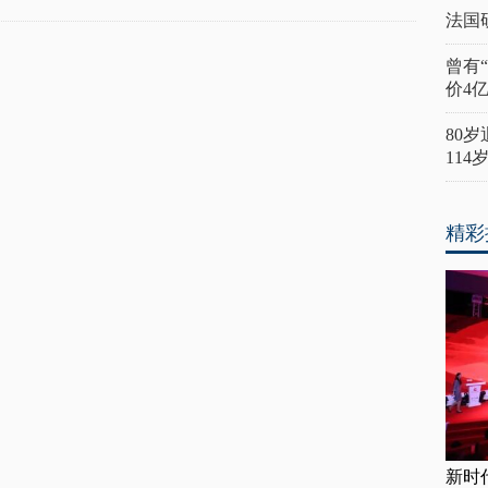
法国
曾有
价4
80
11
精彩
新时