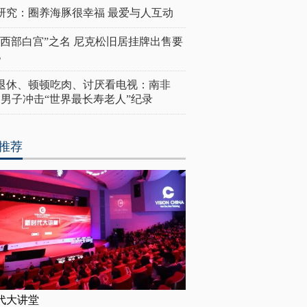
研究：圈养海豚很幸福 最爱与人互动
“西部白宫”之名 尼克松旧居挂牌出售要
亿
岁退休、顿顿吃肉、讨厌看电视：南非
4岁男子冲击“世界最长寿老人”纪录
推荐
代大讲堂