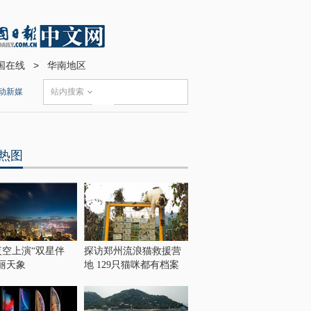
国在线
>
华南地区
动新媒
站内搜索
热图
夜空上演“双星伴
探访郑州流浪猫救援营
丽天象
地 129只猫咪都有档案