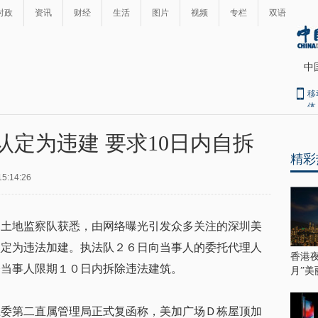
时政
资讯
财经
生活
图片
视频
专栏
双语
中
移
体
认定为违建 要求10日内自拆
精彩
15:14:26
划土地监察队获悉，由网络曝光引发众多关注的深圳美
认定为违法加建。执法队２６日向当事人的委托代理人
香港
令当事人限期１０日内拆除违法建筑。
月”美
土委第二直属管理局正式复函称，美加广场Ｄ栋屋顶加