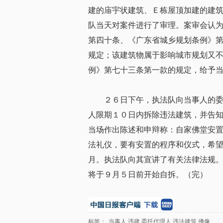
建的庙宇状建筑、Ｅ栋屋顶加建的建
队当天对案件进行了审理。案审会认
第四十条、《广东省城乡规划条例》
规定；该建筑物属于影响城市规划又
例》第七十三条第一款的规定，给予
２６日下午，执法队向当事人的
人限期１０日内拆除违法建筑，并告
当场作出陈述和申辩称：自家佛堂安
法礼仪，要有安置的程序和仪式，希
月。执法队向其宣讲了有关法律法规
将于９月５日前开始自拆。（完）
标签：
当事人
违建
委托代理人
违法建筑
佛像