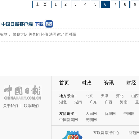
上一页
1
2
3
4
5
6
7
8
9
标签：
警察大队
关禁闭
轻伤
法医鉴定
面对面
首页
时政
资讯
财经
地方频道：
北京
天津
河北
山西
湖北
湖南
广东
广西
海南
重
关于我们
|
联系我们
友情链接：
人民网
新华网
中国网
中国新闻网
光明网
互联网举报中心
防范