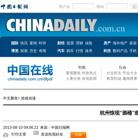
用户名
密码
国际
快讯
要闻
时评
财经
股票
理财
保险
房产
海外地产
家居
博览
探索
历史
奇闻
汽车
购车
行情
保养
科技
数码产品
手机
时政
社会
要闻聚焦
时政热点
社会民生
节会大全
人事任免
各地新闻
教育职场
趣闻轶事
中文聚焦
>
游戏动漫
杭州惊现“酒桶”
2013-08-10 09:06:22
来源：中国日报网
打印文章
发送给我好友