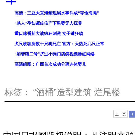
高清：三亚大东海频现溺水事件成“夺命海滩”
“杀人”孕妇谭倍倍产下男婴无人抚养
重口味番茄大战疯狂刺激 女子遭狂吻
犬只收容所数十只狗死亡 官方：天热死几只正常
“加菲猫二号”挤过小狗门搞笑视频爆红网络
高清组图：广西首次成功分离连体婴儿
标签：
“酒桶”造型建筑
烂尾楼
上一页
1