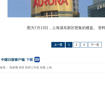
图为7月13日，上海浦东新区密集的楼盘。 资料
上一页
1
2
3
下一页
标签：
陆家嘴
厨房
厨房三件套
高楼
上海