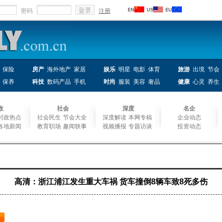
密码
注册
EN
US
EU
保险
房产
海外地产
家居
娱乐
明星
电影
体育
旅游
出境
节会
保养
科技
数码产品
手机
时尚
服装
美容
奢品
健康
心灵
养生
政
社会
深度
名企
时政热点
社会民生
节会大全
深度解读
本网专稿
企业动态
各地新闻
教育职场
趣闻轶事
视频播报
专题访谈
投资动态
高清：浙江浦江发生重大车祸 货车撞倒8辆车致8死多伤