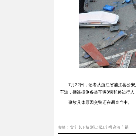
7月22日，记者从浙江省浦江县公
车道，接连撞倒各类车辆8辆和路边行人
事故具体原因交警还在调查当中。
标签：
货车
长下坡
浙江浦江车祸
高清
车祸