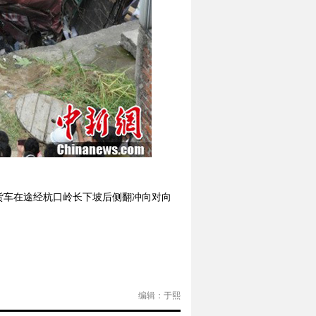
货车在途经杭口岭长下坡后侧翻冲向对向
编辑：于熙