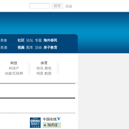
高级
美食
社区
论坛
专题
海外移民
美酒
视频
图库
活动
亲子教育
科技
体育
科技IT
快讯
聚焦
传媒/互联网
明星
酷图
中国在线