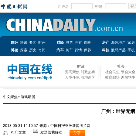
用户名
密码
国际
快讯
要闻
时评
财经
股票
理财
保险
房产
海外地产
家居
博览
探索
历史
奇闻
汽车
购车
行情
保养
科技
数码产品
手机
时政
社会
要闻聚焦
时政热点
社会民生
节会大全
人事任免
各地新闻
教育职场
趣闻轶事
中文聚焦
>
游戏动漫
广州：世界无烟
2013-05-31 14:10:57
来源：中国日报亚洲新闻图片网
打印文章
发送给我好友