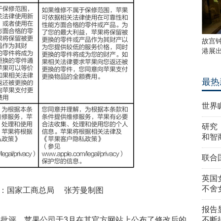
故宫
港展
最热
世界
研究
和智
联合
英国
不舍
：国家工商总局 张芳曼制图
报告
批评，苹果公司于3月在其官方网站上公布了修改后的
不断