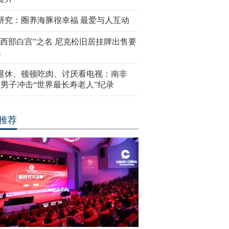
研究：圈养海豚很幸福 最爱与人互动
“西部白宫”之名 尼克松旧居挂牌出售要
亿
岁退休、顿顿吃肉、讨厌看电视：南非
4岁男子冲击“世界最长寿老人”纪录
推荐