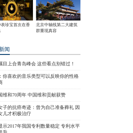
钟表珍宝首次在香
北京中轴线第二大建筑
出
群重现真容
新闻
瞩目上合青岛峰会 这些看点别错过！
：你喜欢的音乐类型可以反映你的性格
商
国维和70周年 中国维和贡献获赞
女子的抗癌奇迹：曾为自己准备葬礼 因
女儿才积极治疗
显示2017年我国专利数量稳定 专利水平
提升