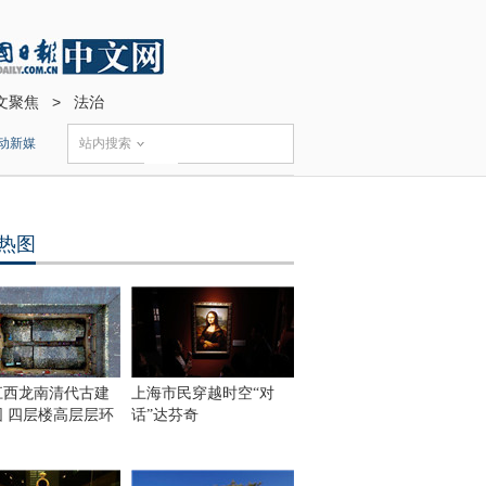
文聚焦
>
法治
动新媒
站内搜索
热图
江西龙南清代古建
上海市民穿越时空“对
围 四层楼高层层环
话”达芬奇