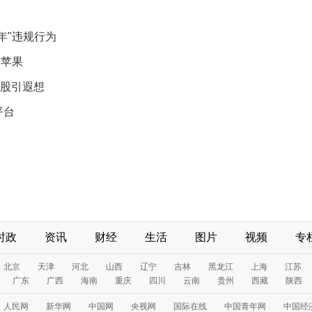
年"违规行为
的苹果
航股引遐想
平台
时政
资讯
财经
生活
图片
视频
专
北京
天津
河北
山西
辽宁
吉林
黑龙江
上海
江苏
广东
广西
海南
重庆
四川
云南
贵州
西藏
陕西
人民网
新华网
中国网
央视网
国际在线
中国青年网
中国经