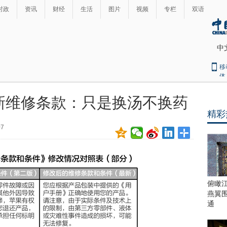
时政
资讯
财经
生活
图片
视频
专栏
双语
中
移
体
新维修条款：只是换汤不换药
精彩
07
俯瞰
燕翼
通