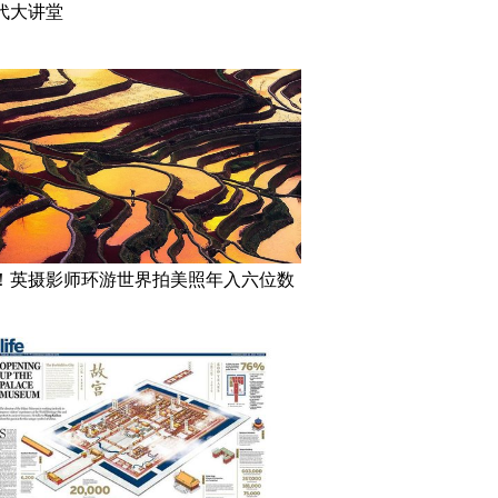
代大讲堂
！英摄影师环游世界拍美照年入六位数