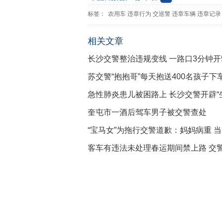
标签：
农用车
违章行为
交巡警
违章车辆
违章记录
相关文章
长沙交警整治违规变线 一路口3分钟开
苏交警“抱抱哥”每天抱送400名孩子下
急性肺炎患儿被困路上 长沙交警开辟“
奎屯市一酒后驾车男子被交警查处
“宝马女”为拖行交警道歉：妈妈病重 当
客车有违法未处理春运期间禁上路 交