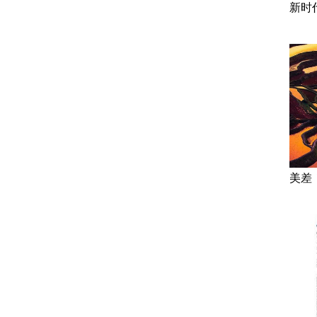
新时
美差