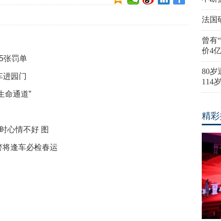
法国
曾有
价4
5张罚单
80
车进园门
11
生命通道”
精彩
时心情不好 图
警将逢车必检春运