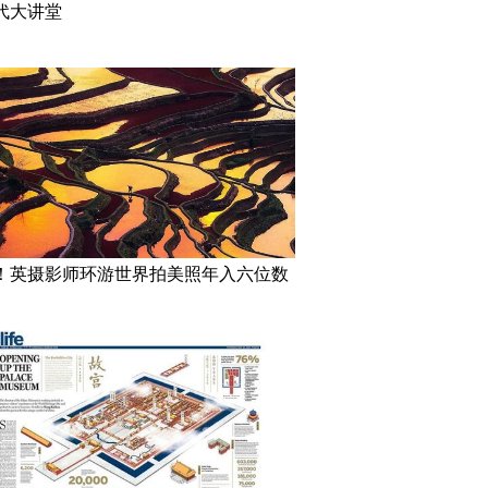
代大讲堂
！英摄影师环游世界拍美照年入六位数