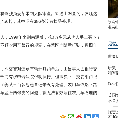
并将驾驶员姜某带到大队审查。经过上网查询，发现这
456起，其中还有386条没有接受处理。
故宫
港展
人，1999年来到南通后，花3万多元从他人手上买下了
最热
然不顾农用车禁行的规定，在禁区内随意行驶，近四年
世界
研究
离，即交警对违章车辆开具罚单后，由当事人去银行交
和智
理部门有权申请法院强制执行。但事实上，交管部门很
联合
有了姜某三百多起违章记录没有处理、农用车依然上路
用车监管两张皮的问题，就无法有效堵住农用车管理的
英国
不舍
报告
不断