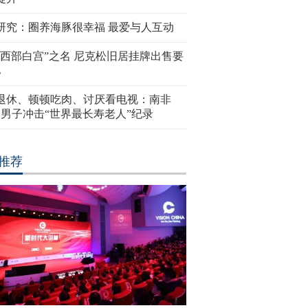
研究：圈养海豚很幸福 最爱与人互动
“西部白宫”之名 尼克松旧居挂牌出售要
亿
岁退休、顿顿吃肉、讨厌看电视：南非
4岁男子冲击“世界最长寿老人”纪录
推荐