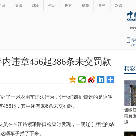
时政
资讯
财经
生活
图片
视频
专栏
双语
中
移
体
内违章456起386条未交罚款
精彩
查处了一起农用车违法行为，让他们感到惊讶的是这辆
456起，其中还有386条未交罚款。
俯瞰
燕翼
通
队员在长江路紫琅路口检查时发现，一辆辽宁牌照的农
将这辆车子拦了下来。