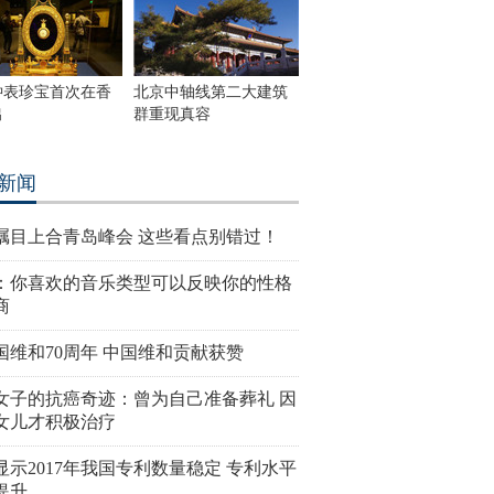
钟表珍宝首次在香
北京中轴线第二大建筑
出
群重现真容
新闻
瞩目上合青岛峰会 这些看点别错过！
：你喜欢的音乐类型可以反映你的性格
商
国维和70周年 中国维和贡献获赞
女子的抗癌奇迹：曾为自己准备葬礼 因
女儿才积极治疗
显示2017年我国专利数量稳定 专利水平
提升