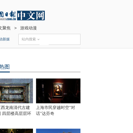
文聚焦
>
游戏动漫
动新媒
站内搜索
热图
江西龙南清代古建
上海市民穿越时空“对
围 四层楼高层层环
话”达芬奇