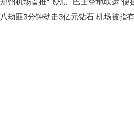
郑州机场首推“飞机、巴士空地联运”便
八劫匪3分钟劫走3亿元钻石 机场被指