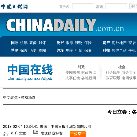
用户名
密码
国际
快讯
要闻
时评
财经
股票
理财
保险
房产
海外地产
家居
博览
探索
历史
奇闻
汽车
购车
行情
保养
科技
数码产品
手机
时政
社会
要闻聚焦
时政热点
社会民生
节会大全
人事任免
各地新闻
教育职场
趣闻轶事
中文聚焦
>
游戏动漫
今日立春：各
2013-02-04 16:34:41
来源：中国日报亚洲新闻图片网
打印文章
发送给我好友