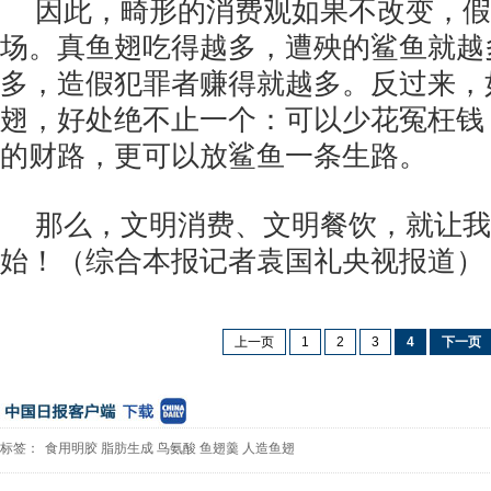
因此，畸形的消费观如果不改变，假
场。真鱼翅吃得越多，遭殃的鲨鱼就越
多，造假犯罪者赚得就越多。反过来，
翅，好处绝不止一个：可以少花冤枉钱
的财路，更可以放鲨鱼一条生路。
那么，文明消费、文明餐饮，就让我
始！（综合本报记者袁国礼央视报道）
上一页
1
2
3
4
下一页
标签：
食用明胶
脂肪生成
鸟氨酸
鱼翅羹
人造鱼翅