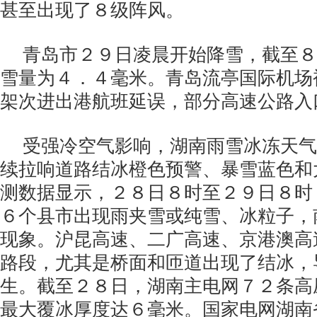
甚至出现了８级阵风。
青岛市２９日凌晨开始降雪，截至８
雪量为４．４毫米。青岛流亭国际机场
架次进出港航班延误，部分高速公路入
受强冷空气影响，湖南雨雪冰冻天气
续拉响道路结冰橙色预警、暴雪蓝色和
测数据显示，２８日８时至２９日８时
６个县市出现雨夹雪或纯雪、冰粒子，
现象。沪昆高速、二广高速、京港澳高
路段，尤其是桥面和匝道出现了结冰，
生。截至２８日，湖南主电网７２条高
最大覆冰厚度达６毫米。国家电网湖南