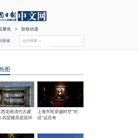
文聚焦
>
游戏动漫
动新媒
站内搜索
热图
江西龙南清代古建
上海市民穿越时空“对
围 四层楼高层层环
话”达芬奇