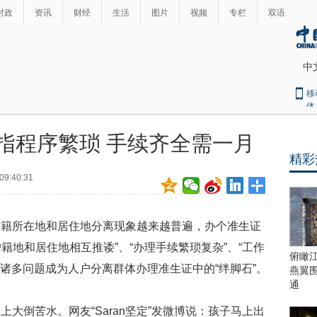
时政
资讯
财经
生活
图片
视频
专栏
双语
中
移
体
指程序繁琐 手续齐全需一月
精彩
09:40:31
户籍所在地和居住地分离现象越来越普遍，办个准生证
“户籍地和居住地相互推诿”、“办理手续繁琐复杂”、“工作
俯瞰
等诸多问题成为人户分离群体办理准生证中的“绊脚石”。
燕翼
通
大倒苦水。网友“Saran坚定”发微博说：孩子马上出