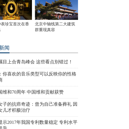
钟表珍宝首次在香
北京中轴线第二大建筑
出
群重现真容
新闻
瞩目上合青岛峰会 这些看点别错过！
：你喜欢的音乐类型可以反映你的性格
商
国维和70周年 中国维和贡献获赞
女子的抗癌奇迹：曾为自己准备葬礼 因
女儿才积极治疗
显示2017年我国专利数量稳定 专利水平
提升