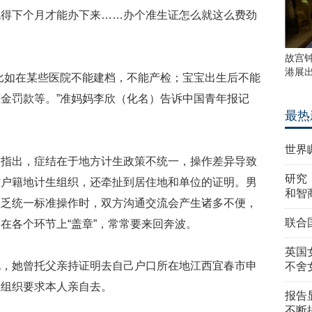
也得下个月才能办下来……办个准生证怎么就这么费劲
故宫
港展
比如在某些医院不能建档，不能产检；宝宝出生后不能
金罚款等。”准妈妈李欣（化名）告诉中国青年报记
最热
世界
家指出，症结在于地方计生政策不统一，操作差异导致
研究
方户籍地计生组织，还牵扯到居住地和单位的证明。男
和智
缺乏统一标准操作时，双方沟通交流会产生诸多不便，
联合
在各个环节上“盖章”，常常要来回奔波。
英国
说，她曾托父亲持证明去自己户口所在地江西宜春市申
不舍
生组织要求本人亲自去。
报告
不断