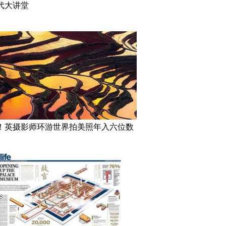
代大讲堂
！英摄影师环游世界拍美照年入六位数