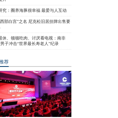
研究：圈养海豚很幸福 最爱与人互动
“西部白宫”之名 尼克松旧居挂牌出售要
亿
岁退休、顿顿吃肉、讨厌看电视：南非
4岁男子冲击“世界最长寿老人”纪录
推荐