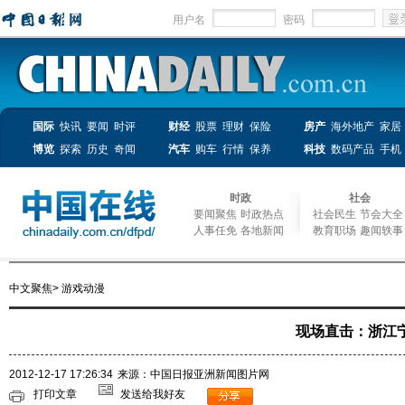
用户名
密码
国际
快讯
要闻
时评
财经
股票
理财
保险
房产
海外地产
家居
博览
探索
历史
奇闻
汽车
购车
行情
保养
科技
数码产品
手机
时政
社会
要闻聚焦
时政热点
社会民生
节会大全
人事任免
各地新闻
教育职场
趣闻轶事
中文聚焦
>
游戏动漫
现场直击：浙江
2012-12-17 17:26:34
来源：中国日报亚洲新闻图片网
打印文章
发送给我好友