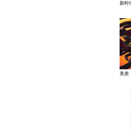
新时
美差