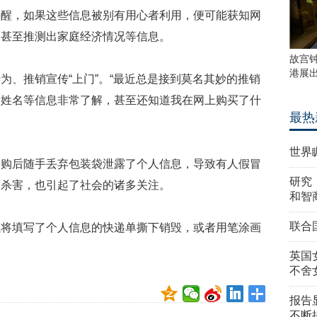
提醒，如果这些信息被别有用心者利用，便可能获知网
，甚至推测出家庭经济情况等信息。
故宫
港展
为、推销宣传“上门”。“最近总是接到莫名其妙的推销
、姓名等信息非常了解，甚至还知道我在网上购买了什
最热
世界
网购后随手丢弃包装袋泄露了个人信息，导致有人假冒
研究
被杀害，也引起了社会的诸多关注。
和智
联合
以将填写了个人信息的快递单撕下销毁，或者用笔涂画
。
英国
不舍
报告
不断