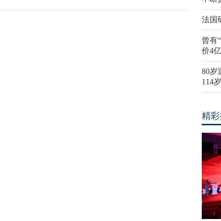
法国
曾有
价4
80
11
精彩