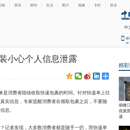
时政
资讯
财经
生活
图片
视频
专栏
双语
中
移
体
装小心个人信息泄露
精彩
下来是消费者陆续收取快递包裹的时间。针对快递单上往
等真实信息，专家提醒消费者在领取包裹之后，不要随
俯瞰
人信息。
燕翼
通
从？记者发现，大多数消费者都是随手一扔，而快递单