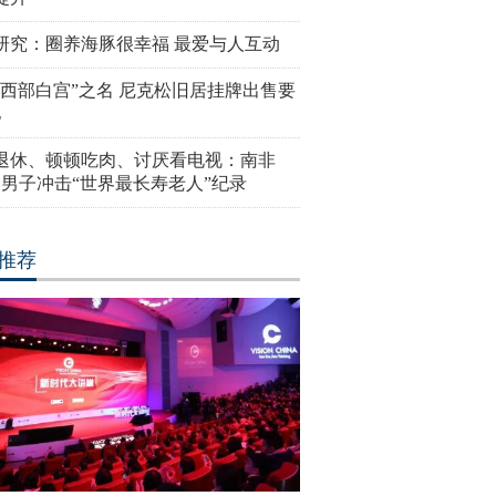
研究：圈养海豚很幸福 最爱与人互动
“西部白宫”之名 尼克松旧居挂牌出售要
亿
岁退休、顿顿吃肉、讨厌看电视：南非
4岁男子冲击“世界最长寿老人”纪录
推荐