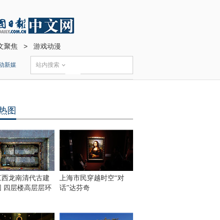
文聚焦
>
游戏动漫
动新媒
站内搜索
热图
江西龙南清代古建
上海市民穿越时空“对
围 四层楼高层层环
话”达芬奇