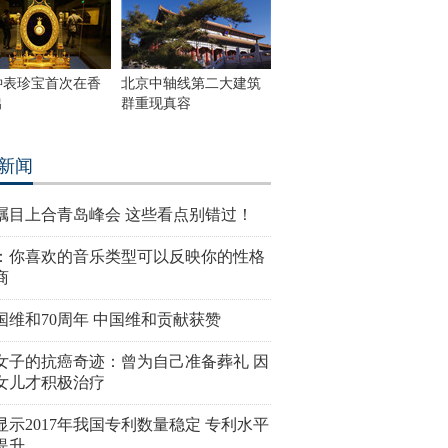
钟表珍宝首次在香
北京中轴线第二大建筑
出
群重现真容
新闻
瞩目上合青岛峰会 这些看点别错过！
：你喜欢的音乐类型可以反映你的性格
商
国维和70周年 中国维和贡献获赞
女子的抗癌奇迹：曾为自己准备葬礼 因
女儿才积极治疗
显示2017年我国专利数量稳定 专利水平
提升