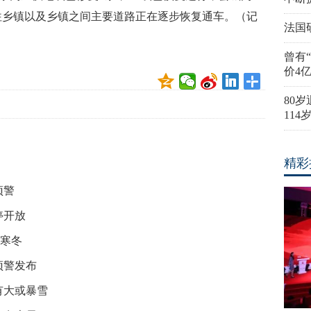
往乡镇以及乡镇之间主要道路正在逐步恢复通车。（记
法国
曾有
价4
80
11
精彩
预警
停开放
于寒冬
预警发布
有大或暴雪