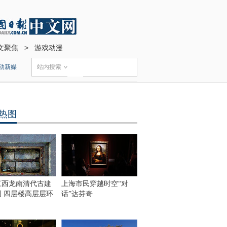
文聚焦
>
游戏动漫
动新媒
站内搜索
热图
江西龙南清代古建
上海市民穿越时空“对
围 四层楼高层层环
话”达芬奇