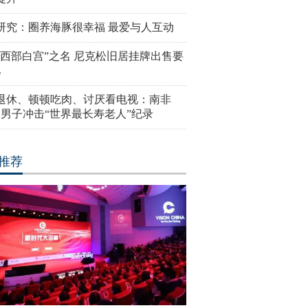
研究：圈养海豚很幸福 最爱与人互动
“西部白宫”之名 尼克松旧居挂牌出售要
亿
岁退休、顿顿吃肉、讨厌看电视：南非
4岁男子冲击“世界最长寿老人”纪录
推荐