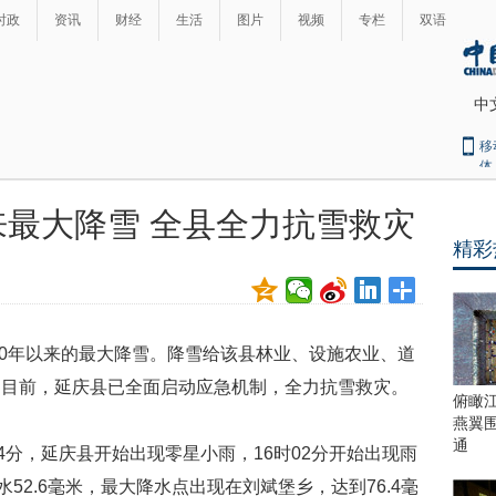
时政
资讯
财经
生活
图片
视频
专栏
双语
中
移
体
来最大降雪 全县全力抗雪救灾
精彩
960年以来的最大降雪。降雪给该县林业、设施农业、道
。目前，延庆县已全面启动应急机制，全力抗雪救灾。
俯瞰
燕翼
通
4分，延庆县开始出现零星小雨，16时02分开始出现雨
52.6毫米，最大降水点出现在刘斌堡乡，达到76.4毫