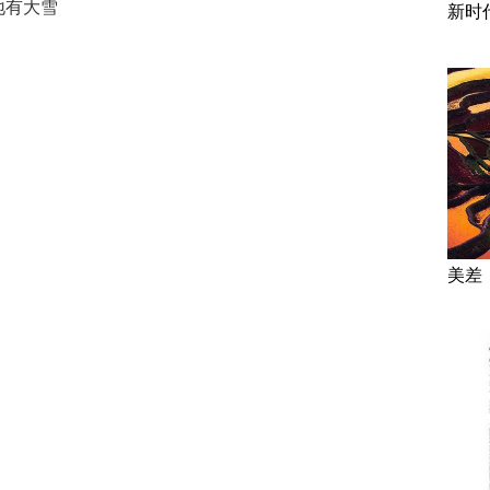
地有大雪
新时
美差