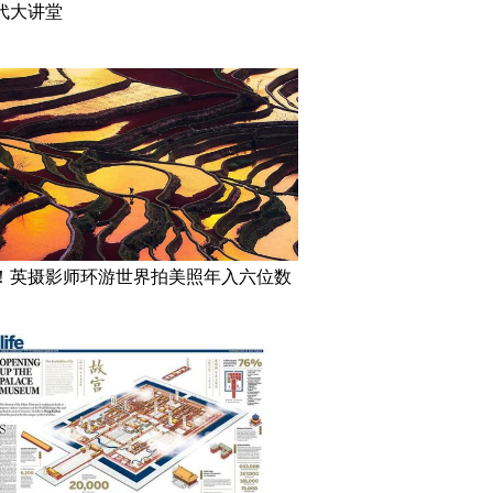
代大讲堂
！英摄影师环游世界拍美照年入六位数