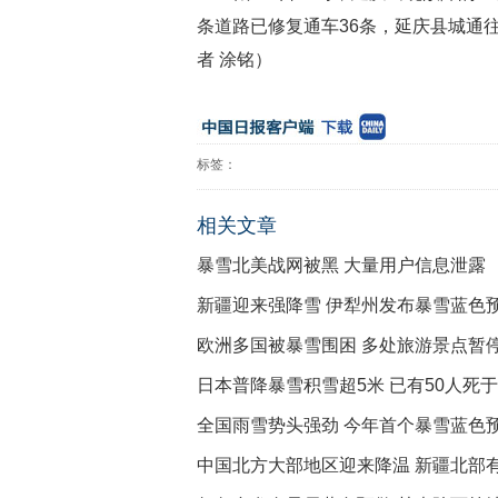
条道路已修复通车36条，延庆县城通
者 涂铭）
标签：
相关文章
暴雪北美战网被黑 大量用户信息泄露
新疆迎来强降雪 伊犁州发布暴雪蓝色
欧洲多国被暴雪围困 多处旅游景点暂
日本普降暴雪积雪超5米 已有50人死
全国雨雪势头强劲 今年首个暴雪蓝色
中国北方大部地区迎来降温 新疆北部