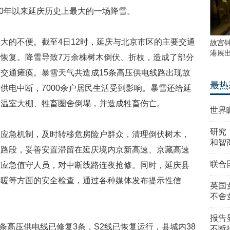
60年以来延庆历史上最大的一场降雪。
大的不便。截至4日12时，延庆与北京市区的主要交通
故宫
港展
恢复。降雪导致7万余株树木倒伏、折枝，造成了部分
交通瘫痪。暴雪天气共造成15条高压供电线路出现故
最热
供电中断，7000余户居民生活受到影响。暴雪还给延
处温室大棚、牲畜圈舍倒塌，并造成牲畜伤亡。
世界
研究
了应急机制，及时转移危房险户群众，清理倒伏树木，
和智
险路段，妥善安置滞留在延庆境内京新高速、京藏高速
联合
有应急值守人员，对中断线路连夜抢修。同时，延庆县
供暖等方面的安全检查，通过各种媒体发布提示性信
英国
不舍
报告
5条高压供电线已修复3条，S2线已恢复运行，县城内38
不断