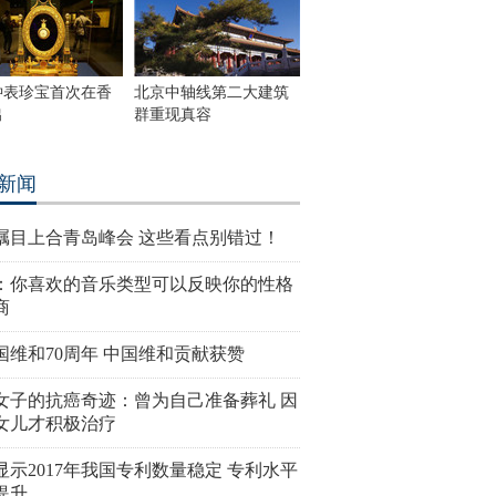
钟表珍宝首次在香
北京中轴线第二大建筑
出
群重现真容
新闻
瞩目上合青岛峰会 这些看点别错过！
：你喜欢的音乐类型可以反映你的性格
商
国维和70周年 中国维和贡献获赞
女子的抗癌奇迹：曾为自己准备葬礼 因
女儿才积极治疗
显示2017年我国专利数量稳定 专利水平
提升