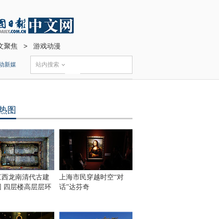
文聚焦
>
游戏动漫
动新媒
站内搜索
热图
江西龙南清代古建
上海市民穿越时空“对
围 四层楼高层层环
话”达芬奇