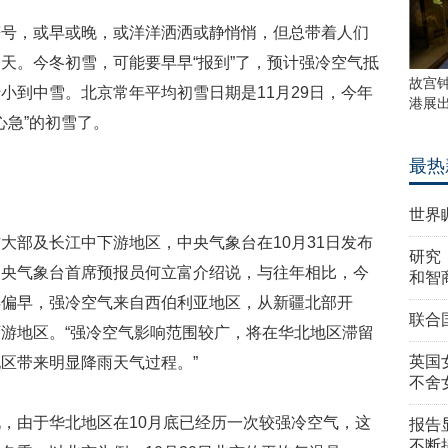
符号，或早或晚，或洋洋洒洒或静悄悄，但总带着人们
天。今冬初雪，可能要早早“报到”了，预计强冷空气抵
故宫
小到中雪。北京常年平均初雪日期是11月29日，今年
港展
心急”的初雪了。
最热
世界
大部及长江中下游地区，中央气象台在10月31日发布
研究
中央气象台首席预报员何立富介绍说，与往年相比，今
和智
年偏早，强冷空气来自西伯利亚地区，从新疆北部开
联合
游地区。“强冷空气影响范围较广，将在华北地区滞留
英国
区带来明显降雨天气过程。”
不舍
，由于华北地区在10月底已经历一次较强冷空气，这
报告
不断