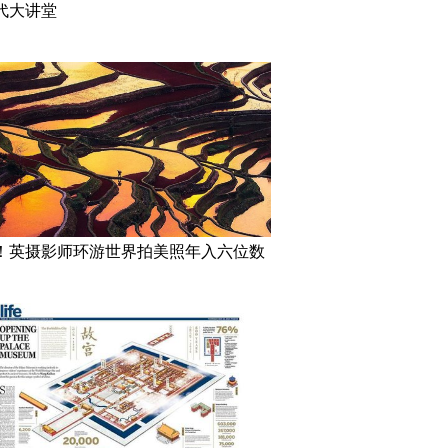
代大讲堂
！英摄影师环游世界拍美照年入六位数