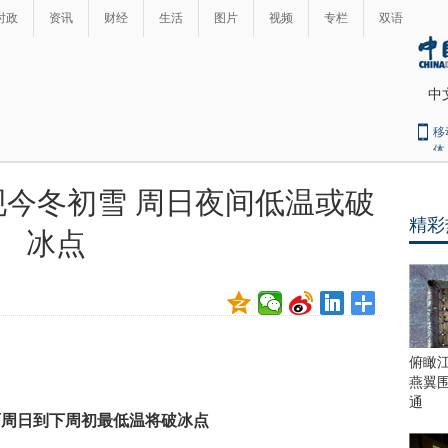
时政
资讯
财经
生活
图片
视频
专栏
双语
中
移
体
今冬初雪 周日夜间低温或破
精彩
冰点
俯瞰
燕翼
通
雨周日到下周初最低温将破冰点