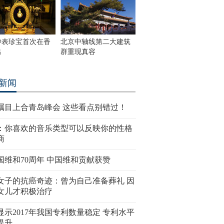
钟表珍宝首次在香
北京中轴线第二大建筑
出
群重现真容
新闻
瞩目上合青岛峰会 这些看点别错过！
：你喜欢的音乐类型可以反映你的性格
商
国维和70周年 中国维和贡献获赞
女子的抗癌奇迹：曾为自己准备葬礼 因
女儿才积极治疗
显示2017年我国专利数量稳定 专利水平
提升