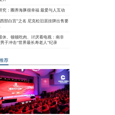
研究：圈养海豚很幸福 最爱与人互动
“西部白宫”之名 尼克松旧居挂牌出售要
亿
岁退休、顿顿吃肉、讨厌看电视：南非
4岁男子冲击“世界最长寿老人”纪录
推荐