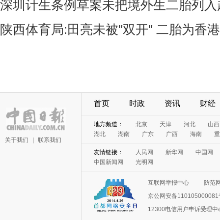
深圳计生条例草案未把境外生二胎列入
陕西体育局:田亮未被"双开" 二胎为香
首页
时政
资讯
财经
地方频道：
北京
天津
河北
山西
湖北
湖南
广东
广西
海南
重
关于我们
|
联系我们
友情链接：
人民网
新华网
中国网
中国新闻网
光明网
互联网举报中心
防范
京公网安备11010500008
12300电信用户申诉受理中