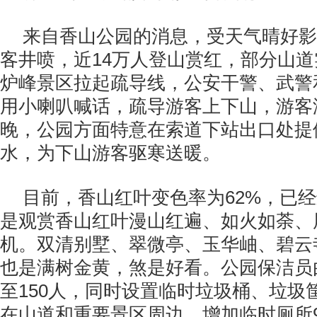
来自香山公园的消息，受天气晴好影
客井喷，近14万人登山赏红，部分山
炉峰景区拉起疏导线，公安干警、武警
用小喇叭喊话，疏导游客上下山，游客
晚，公园方面特意在索道下站出口处提
水，为下山游客驱寒送暖。
目前，香山红叶变色率为62%，已
是观赏香山红叶漫山红遍、如火如荼、
机。双清别墅、翠微亭、玉华岫、碧云
也是满树金黄，煞是好看。公园保洁员
至150人，同时设置临时垃圾桶、垃圾筐
在山道和重要景区周边。增加临时厕所