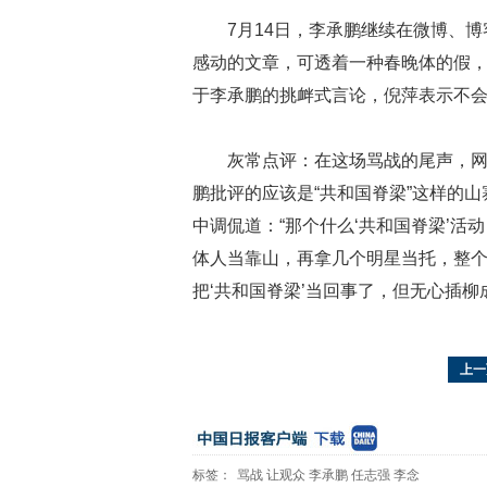
7月14日，李承鹏继续在微博、
感动的文章，可透着一种春晚体的假，
于李承鹏的挑衅式言论，倪萍表示不
灰常点评：在这场骂战的尾声，
鹏批评的应该是“共和国脊梁”这样的
中调侃道：“那个什么‘共和国脊梁’
体人当靠山，再拿几个明星当托，整
把‘共和国脊梁’当回事了，但无心插
上一
标签：
骂战
让观众
李承鹏
任志强
李念