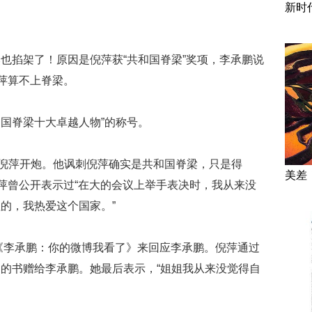
新时
也掐架了！原因是倪萍获“共和国脊梁”奖项，李承鹏说
倪萍算不上脊梁。
和国脊梁十大卓越人物”的称号。
向倪萍开炮。他讽刺倪萍确实是共和国脊梁，只是得
美差
倪萍曾公开表示过“在大的会议上举手表决时，我从来没
的，我热爱这个国家。”
文《李承鹏：你的微博我看了》来回应李承鹏。倪萍通过
的书赠给李承鹏。她最后表示，“姐姐我从来没觉得自