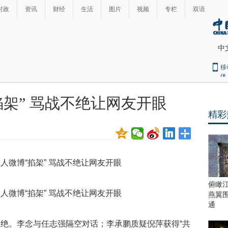
时政
资讯
财经
生活
图片
视频
专栏
双语
中
移
体
掐架” 骂战不绝让网友开眼
精彩
俯瞰
燕翼
通
绝。李念与任志强隔空对话；李承鹏质疑倪萍获得“共