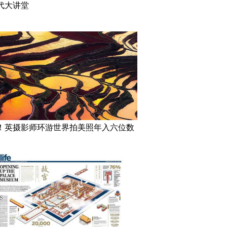
代大讲堂
！英摄影师环游世界拍美照年入六位数