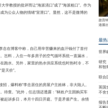
大学教授的批评而让“海派清口”成了“海派粗口”。作为
成为公众人物的情绪“宣泄口”。显然，这不是微博的
故宫
港展
最热
员李念在博客中称，自己用辛苦赚来的血汗钱付了首付
世界
房。岂料，入住一年多房子的空气循环系统一直漏水，
研究
直在跑水。另外，家里的热水供应系统也时热时冷，不
和智
是天价”。
联合
中接招，爆料称“李念居住的房屋户主姓林，非大陆人。
英国
。待查。”此外，任志强还透露：“林姓户主因购买车
不舍
已被起诉多日，本月十四日开庭。于是矛盾产生。余情
报告
不断