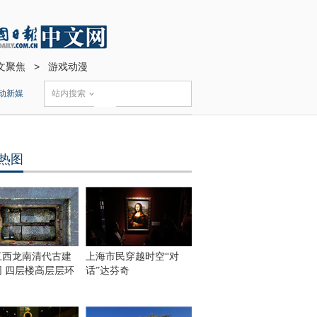
文聚焦
>
游戏动漫
动新媒
站内搜索
热图
江西龙南清代古建
上海市民穿越时空“对
围 四层楼高层层环
话”达芬奇