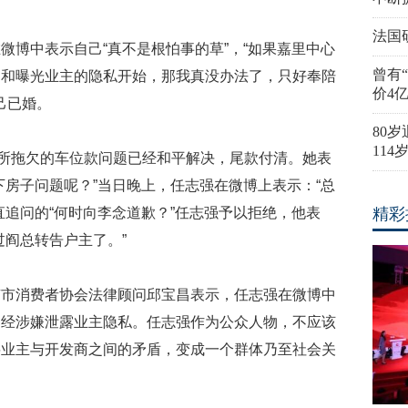
法国
微博中表示自己“真不是根怕事的草”，“如果嘉里中心
曾有
掘和曝光业主的隐私开始，那我真没办法了，只好奉陪
价4
己已婚。
80
11
其所拖欠的车位款问题已经和平解决，尾款付清。她表
下房子问题呢？”当日晚上，任志强在微博上表示：“总
直追问的“何时向李念道歉？”任志强予以拒绝，他表
精彩
过阎总转告户主了。”
京市消费者协会法律顾问邱宝昌表示，任志强在微博中
已经涉嫌泄露业主隐私。任志强作为公众人物，不应该
将业主与开发商之间的矛盾，变成一个群体乃至社会关