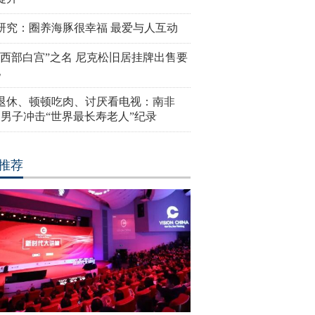
研究：圈养海豚很幸福 最爱与人互动
“西部白宫”之名 尼克松旧居挂牌出售要
亿
岁退休、顿顿吃肉、讨厌看电视：南非
4岁男子冲击“世界最长寿老人”纪录
推荐