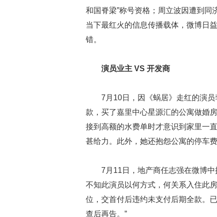
和国脊梁”称号资格；周立波因遭到同济
当下最红火的信息传播载体，微博日益
错。
演员业主 VS 开发商
7月10日，因《蜗居》走红的演
款，买了嘉里中心星源汇的公寓做婚
接到高额的水费单时才意识到家里一
甚给力。此外，她还抱怨公寓的停车费“
7月11日，地产商任志强在微博
不知此演员以何方式，何关系入住此房
位，交首付后违约未支付后期全款。
查后再告。”