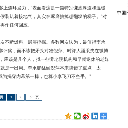
博客上连环发力，“表面看这是一篇特别谦虚厚道和温暖
中国
假装趴着接地气，其实在琢磨抽掉想翻墙的梯子。”对
会再作任何回应。
网友不断爆料、层层挖掘。多数网友认为，最值得李承
山寨评奖，而不该把矛头对准倪萍。时评人潘采夫在微博
活动，应该是几个人，找一些养老院机构和早就退休的老媒
个就是一出局。李承鹏猛砸倪萍本来搞错了重点，太
柳成为揭穿内幕第一棒，也算小李飞刀不空手。”
页
1
2
下一页