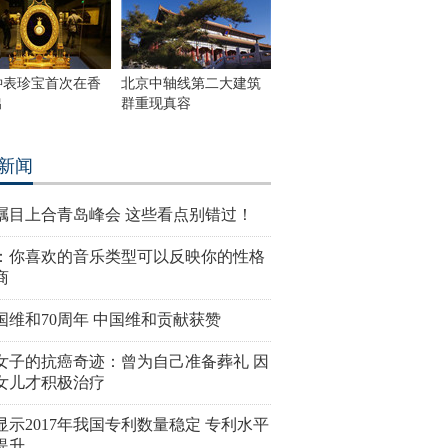
钟表珍宝首次在香
北京中轴线第二大建筑
出
群重现真容
新闻
瞩目上合青岛峰会 这些看点别错过！
：你喜欢的音乐类型可以反映你的性格
商
国维和70周年 中国维和贡献获赞
女子的抗癌奇迹：曾为自己准备葬礼 因
女儿才积极治疗
显示2017年我国专利数量稳定 专利水平
提升