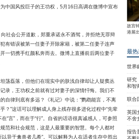
为中国风投巨子的王功权，5月16日高调在微博中宣布
故宫
港展
，向社会公开道歉，郑重承诺永不酒驾，并拒绝无罪辩
言犯有错误被第一任妻子开除家籍，被第二任妻子连声
最热
抛开一切携手红颜私奔而去。微博上直播前后两位妻子
。
世界
研究
的坦荡磊落，但他们在现实中的肤浅自律却让人疑窦丛
和智
良记录，王功权之前就有过对妻子的深情忏悔。我们不
联合
的自律到底有多远？《礼记》中说：“鹦鹉能言，不离
乎？”这话可以理解成人身上残存很多进化过程中“先辈
英国
在“言”，而在于“行”。自省的话语很真诚感人，可参照
不舍
我规范和社会规范，这是人最重要的智慧。每个人都对
报告
所以异于禽兽者几希”。可以解释为人在适者生存中胜出
不断