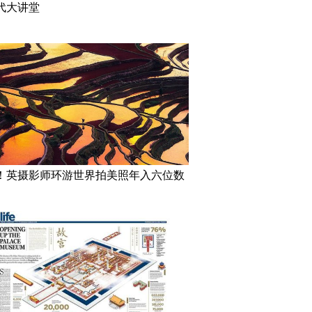
代大讲堂
！英摄影师环游世界拍美照年入六位数