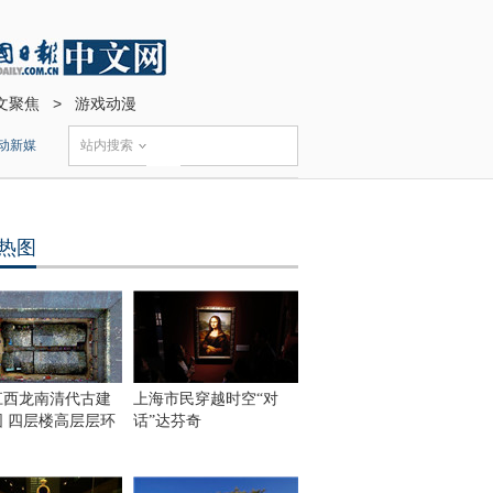
文聚焦
>
游戏动漫
动新媒
站内搜索
热图
江西龙南清代古建
上海市民穿越时空“对
围 四层楼高层层环
话”达芬奇