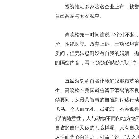
投资推动多家著名企业上市，被誉
自己离家与女友私奔。
高晓松第一时间连说12个对不起
护、拒绝探视、放弃上诉。王功权坦
质问，但无法忍耐没有自我的婚姻，
的隔空声音，写下“深深的内疚”几个字
真诚深刻的自省让我们叹服精英
生。高晓松在美国就曾留下酒驾的不
禁要问，从最具智慧的自省到付诸行动
飞鸟。今人而无礼，虽能言，不亦禽兽
们”的随意性，人与动物不同的地方绝不
自省的自律又做的怎么样呢。人有自
尽性而为心向往之，可孟子说：“人之