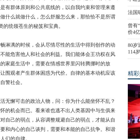
人是有群体原则和公共底线的，以自我约束和管理来遵
法国
想做什么就做什么，怎么舒服怎么来，那恰恰不是所谓
曾有
人类的统领苍生的秘笈和宝典。
价4
酣畅淋漓的时候，会从尽情尽性的生活中得到创作的动
80
11
慰不能危害他人和社会的利益。我们能体会王功权在风
乱的家庭生活中，需要在情感世界里闪转腾挪时的放
以让围观者产生群体困惑为代价。自律的基本动机应该
精彩
、自警社会。
生活无懈可击的政治人物，问：你为什么能坐怀不乱？
坐怀的机会而已。看来谁也逃不出人类基因中与生俱来
面对自己的弱点，从容调整规避自己的弱点，才能从自
需要和内心的自己谈判，需要和本能的自己抗争。和谐
要人们的自律。