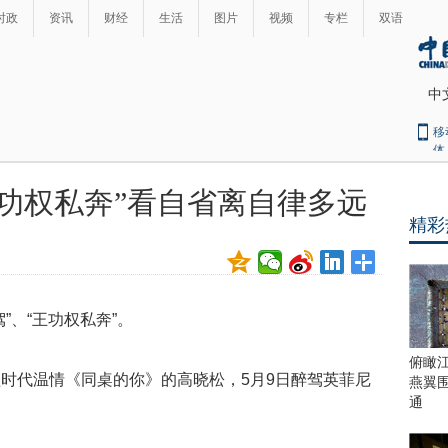
时政
资讯
财经
生活
图片
视频
专栏
双语
中
移
体
王功权私奔”看自省离自律多远
精彩
”、“王功权私奔”。
俯瞰
时代温情《同桌的你》的高晓松，5月9日醉驾英菲尼
燕翼
通