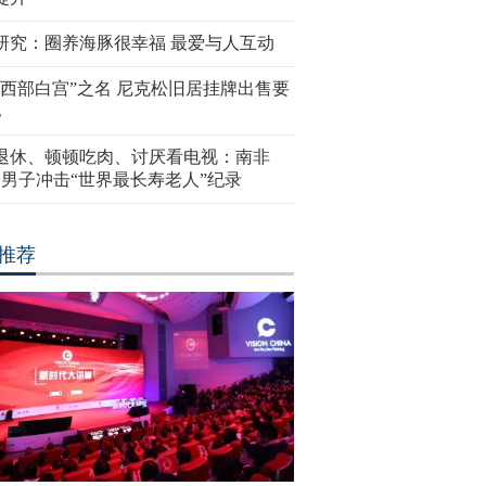
研究：圈养海豚很幸福 最爱与人互动
“西部白宫”之名 尼克松旧居挂牌出售要
亿
岁退休、顿顿吃肉、讨厌看电视：南非
4岁男子冲击“世界最长寿老人”纪录
推荐